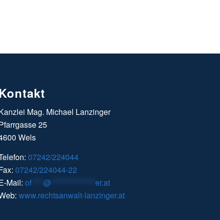
Kontakt
Kanzlei Mag. Michael Lanzinger
Pfarrgasse 25
4600 Wels
Telefon:
07242/224044
Fax:
07242/224044-22
E-Mail:
of
****
@
***************
er.at
Web:
www.rechtsanwalt-lanzinger.at