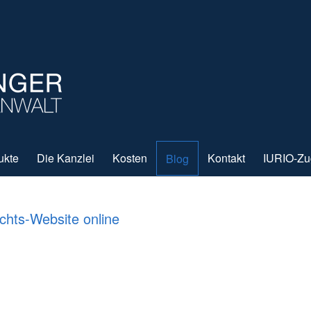
ukte
Die Kanzlei
Kosten
Kontakt
IURIO-Z
Blog
echts-Website online