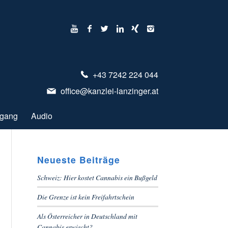
+43 7242 224 044
office@kanzlei-lanzinger.at
ugang
Audio
Neueste Beiträge
Schweiz: Hier kostet Cannabis ein Bußgeld
Die Grenze ist kein Freifahrtschein
Als Österreicher in Deutschland mit
Cannabis erwischt?