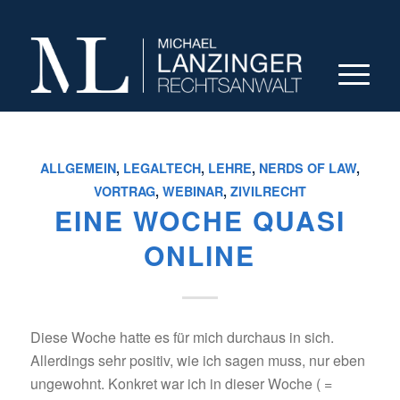
ALLGEMEIN
,
LEGALTECH
,
LEHRE
,
NERDS OF LAW
,
VORTRAG
,
WEBINAR
,
ZIVILRECHT
EINE WOCHE QUASI
ONLINE
Diese Woche hatte es für mich durchaus in sich.
Allerdings sehr positiv, wie ich sagen muss, nur eben
ungewohnt. Konkret war ich in dieser Woche ( =