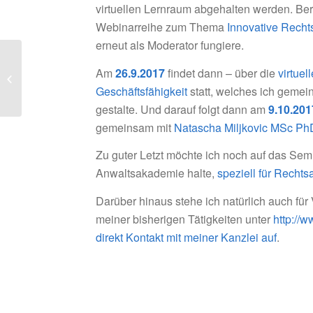
virtuellen Lernraum abgehalten werden. Bere
Webinarreihe zum Thema
Innovative Recht
erneut als Moderator fungiere.
Am
26.9.2017
findet dann – über die
virtuel
Year One
Geschäftsfähigkeit
statt, welches ich gemei
gestalte. Und darauf folgt dann am
9.10.201
gemeinsam mit
Natascha Miljkovic MSc Ph
Zu guter Letzt möchte ich noch auf das Se
Anwaltsakademie halte,
speziell für Recht
Darüber hinaus stehe ich natürlich auch fü
meiner bisherigen Tätigkeiten unter
http://w
direkt Kontakt mit meiner Kanzlei auf
.