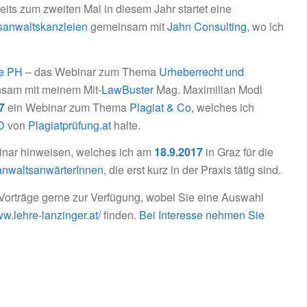
its zum zweiten Mal in diesem Jahr startet eine
sanwaltskanzleien
gemeinsam mit
Jahn Consulting
, wo ich
le PH
– das Webinar zum Thema
Urheberrecht und
nsam mit meinem Mit-
LawBuster
Mag. Maximilian Modl
7
ein Webinar zum Thema
Plagiat & Co
, welches ich
D
von
Plagiatprüfung.at
halte.
minar hinweisen, welches ich am
18.9.2017
in Graz für die
sanwaltsanwärterInnen
, die erst kurz in der Praxis tätig sind.
r Vorträge gerne zur Verfügung, wobei Sie eine Auswahl
ww.lehre-lanzinger.at/
finden.
Bei Interesse nehmen Sie