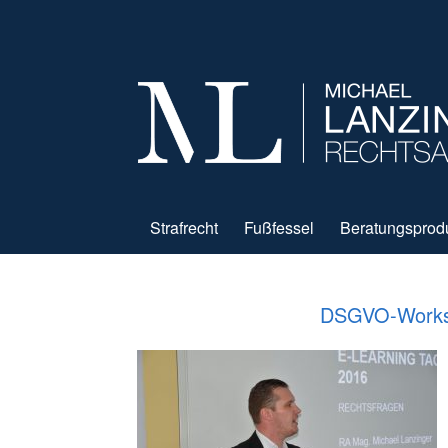
Strafrecht
Fußfessel
Beratungsprod
DSGVO-Worksh