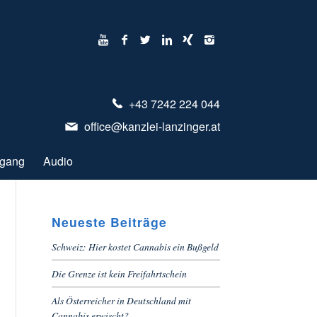
+43 7242 224 044
office@kanzlei-lanzinger.at
ugang
Audio
Neueste Beiträge
Schweiz: Hier kostet Cannabis ein Bußgeld
Die Grenze ist kein Freifahrtschein
Als Österreicher in Deutschland mit
Cannabis erwischt?