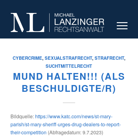
CYBERCRIME
,
SEXUALSTRAFRECHT
,
STRAFRECHT
,
SUCHTMITTELRECHT
MUND HALTEN!!! (ALS
BESCHULDIGTE/R)
Bildquelle:
https://www.katc.com/news/st-mary-
parish/st-mary-sheriff-urges-drug-dealers-to-report-
their-competition
(Abfragedatum: 9.7.2023)