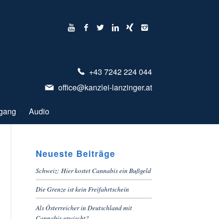
+43 7242 224 044
office@kanzlei-lanzinger.at
gang
Audio
Neueste Beiträge
Schweiz: Hier kostet Cannabis ein Bußgeld
Die Grenze ist kein Freifahrtschein
Als Österreicher in Deutschland mit
Cannabis erwischt?