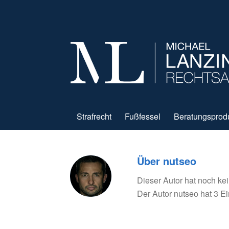
Strafrecht
Fußfessel
Beratungsprod
Über
nutseo
Dieser Autor hat noch kei
Der Autor
nutseo
hat 3 Ei