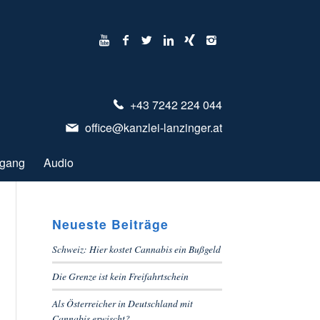
+43 7242 224 044
office@kanzlei-lanzinger.at
ugang
Audio
Neueste Beiträge
Schweiz: Hier kostet Cannabis ein Bußgeld
Die Grenze ist kein Freifahrtschein
Als Österreicher in Deutschland mit
Cannabis erwischt?