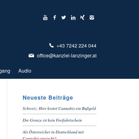
+43 7242 224 044
office@kanzlei-lanzinger.at
gang
Audio
Neueste Beiträge
Schweiz: Hier kostet Cannabis ein Bußgeld
Die Grenze ist kein Freifahrtschein
Als Österreicher in Deutschland mit
Cannabis erwischt?