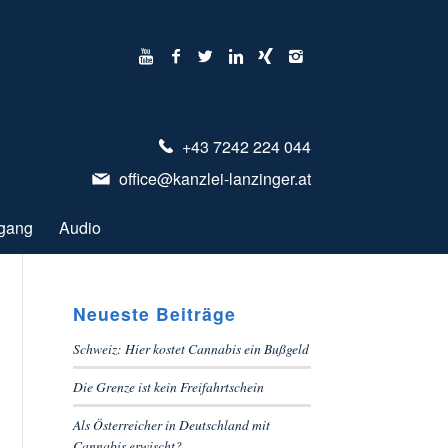
+43 7242 224 044
office@kanzlei-lanzinger.at
gang
Audio
Neueste Beiträge
Schweiz: Hier kostet Cannabis ein Bußgeld
Die Grenze ist kein Freifahrtschein
Als Österreicher in Deutschland mit
Cannabis erwischt?