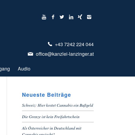
+43 7242 224 044
office@kanzlei-lanzinger.at
gang
Audio
Neueste Beiträge
Schweiz: Hier kostet Cannabis ein Bußgeld
Die Grenze ist kein Freifahrtschein
Als Österreicher in Deutschland mit
Cannabis erwischt?