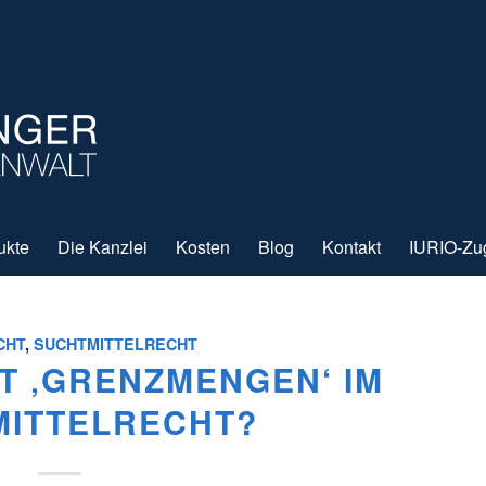
ukte
Die Kanzlei
Kosten
Blog
Kontakt
IURIO-Zu
CHT
,
SUCHTMITTELRECHT
T ‚GRENZMENGEN‘ IM
MITTELRECHT?