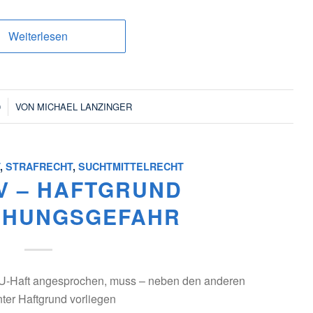
Weiterlesen
9
VON
MICHAEL LANZINGER
T
,
STRAFRECHT
,
SUCHTMITTELRECHT
IV – HAFTGRUND
EHUNGSGEFAHR
ur U-Haft angesprochen, muss – neben den anderen
ter Haftgrund vorliegen